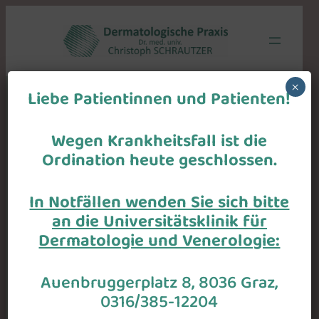
Zum
Inhalt
springen
×
Liebe Patientinnen und Patienten!
Freie Stellen
Wegen Krankheitsfall ist die
Ordination heute geschlossen.
Wir informieren Sie hier, wenn freie Stellen in unserer
Ordination vakant sind.
In Notfällen wenden Sie sich bitte
an die Universitätsklinik für
Dermatologie und Venerologie:
Auenbruggerplatz 8, 8036 Graz,
0316/385-12204